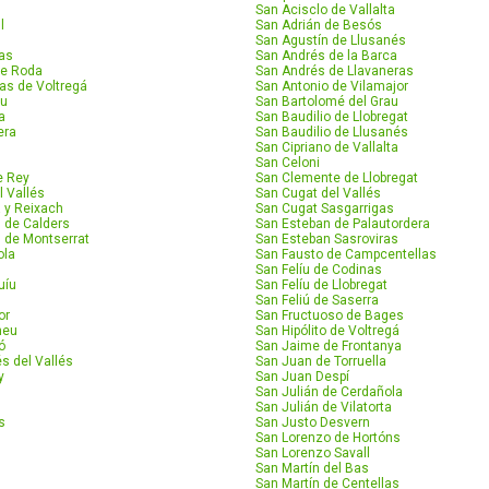
San Acisclo de Vallalta
l
San Adrián de Besós
San Agustín de Llusanés
las
San Andrés de la Barca
de Roda
San Andrés de Llavaneras
as de Voltregá
San Antonio de Vilamajor
ou
San Bartolomé del Grau
a
San Baudilio de Llobregat
era
San Baudilio de Llusanés
San Cipriano de Vallalta
San Celoni
e Rey
San Clemente de Llobregat
l Vallés
San Cugat del Vallés
 y Reixach
San Cugat Sasgarrigas
l de Calders
San Esteban de Palautordera
l de Montserrat
San Esteban Sasroviras
ola
San Fausto de Campcentellas
San Felíu de Codinas
uíu
San Felíu de Llobregat
San Feliú de Saserra
or
San Fructuoso de Bages
neu
San Hipólito de Voltregá
ó
San Jaime de Frontanya
s del Vallés
San Juan de Torruella
y
San Juan Despí
San Julián de Cerdañola
San Julián de Vilatorta
s
San Justo Desvern
San Lorenzo de Hortóns
San Lorenzo Savall
San Martín del Bas
San Martín de Centellas