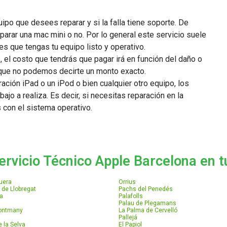
ipo que desees reparar y si la falla tiene soporte. De
parar una mac mini o no. Por lo general este servicio suele
s que tengas tu equipo listo y operativo.
, el costo que tendrás que pagar irá en función del daño o
lo que no podemos decirte un monto exacto.
ción iPad o un iPod o bien cualquier otro equipo, los
bajo a realiza. Es decir, si necesitas reparación en la
s con el sistema operativo.
ervicio Técnico Apple Barcelona en tu
uera
Orrius
 de Llobregat
Pachs del Penedés
a
Palafolls
Palau de Plegamans
Montmany
La Palma de Cervelló
Pallejá
 la Selva
El Papiol