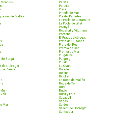
 Monclús
Parets
as
Perafita
a
Piera
Pineda de Mar
quesas del Vallés
Pla del Panadés
La Pobla de Claramunt
a
La Pobla de Lillet
Polinyá
Rocafort y Vilumara
Pontons
El Prat de Llobregat
ny
Prats de Llusanés
da
Prats del Rey
Premiá de Dalt
rs
Premiá de Mar
Puigdalba
a de Berga
Puigreig
Pujalt
t de Llobregat
La Quart
 de Pierola
Rajadell
Rellinars
Ripollet
na
La Roca del Vallés
sta
Roda de Ter
Rubí
e Munt
Rubió
 Vall
Rupit y Pruït
Sabadell
Sagás
de Mar
Saldes
Sallent de Llobregat
Santpedor