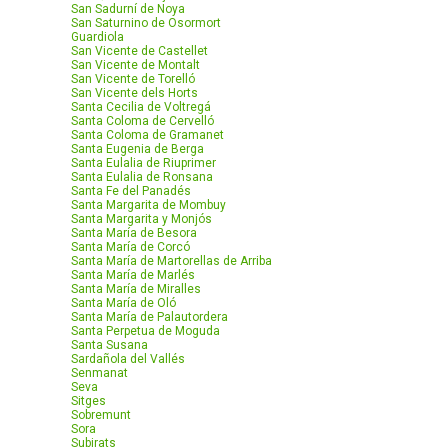
San Sadurní de Noya
San Saturnino de Osormort
Guardiola
San Vicente de Castellet
San Vicente de Montalt
San Vicente de Torelló
San Vicente dels Horts
Santa Cecilia de Voltregá
Santa Coloma de Cervelló
Santa Coloma de Gramanet
Santa Eugenia de Berga
Santa Eulalia de Riuprimer
Santa Eulalia de Ronsana
Santa Fe del Panadés
Santa Margarita de Mombuy
Santa Margarita y Monjós
Santa María de Besora
Santa María de Corcó
Santa María de Martorellas de Arriba
Santa María de Marlés
Santa María de Miralles
Santa María de Oló
Santa María de Palautordera
Santa Perpetua de Moguda
Santa Susana
Sardañola del Vallés
Senmanat
Seva
Sitges
Sobremunt
Sora
Subirats