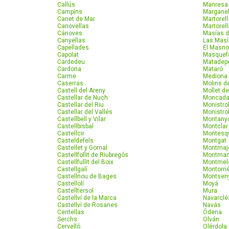
Callús
Manresa
Campins
Marganel
Canet de Mar
Martorell
Canovellas
Martorel
Cánoves
Masías 
Canyellas
Las Masí
Capellades
El Masn
Capolat
Masquef
Cardedeu
Matadep
Cardona
Mataró
Carme
Mediona
Caserras
Molins d
Castell del Areny
Mollet de
Castellar de Nuch
Moncada
Castellar del Riu
Monistro
Castellar del Vallés
Monistro
Castellbell y Vilar
Montany
Castellbisbal
Montclar
Castellcir
Montesq
Casteldefels
Montgat
Castellet y Gornal
Montmaj
Castellfollit de Riubregós
Montma
Castellfullit del Boix
Montmel
Castellgalí
Montorné
Castellnou de Bages
Montsen
Castellolí
Moyá
Castelltersol
Mura
Castellví de la Marca
Navarclé
Castellví de Rosanes
Navás
Centellas
Ódena
Serchs
Olván
Cervelló
Olérdola