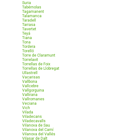
Suria
Tabérnolas
Tagamanent
Talamanca
Taradell
Tarrasa
Tavertet
Teyá
Tiana
Tona
Tordera
Torelló
Torre de Claramunt
Torrelavit
Torrellas de Foix
Torrellas de Llobregat
Ullastrell
Vacarisas
Vallbona
Vallcebre
Vallgorguina
Vallirana
Vallromanes
Veciana
Vich
Vilada
Viladecans
Viladecavalls
Vilanova de Sau
Vilanova del Camí
Vilanova del Vallés
Vilasar de Dalt