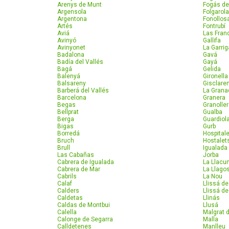
Arenys de Munt
Fogás de
Argensola
Folgarol
Argentona
Fonollos
Artés
Fontrubí
Aviá
Las Fran
Avinyó
Gallifa
Avinyonet
La Garrig
Badalona
Gavá
Badía del Vallés
Gayá
Bagá
Gelida
Balenyá
Gironella
Balsareny
Gisclare
Barberá del Vallés
La Grana
Barcelona
Granera
Begas
Granolle
Bellprat
Gualba
Berga
Guardiol
Bigas
Gurb
Borredá
Hospitale
Bruch
Hostalets
Brull
Igualada
Las Cabañas
Jorba
Cabrera de Igualada
La Llacu
Cabrera de Mar
La Llago
Cabrils
La Nou
Calaf
Llissá d
Calders
Llissá de
Caldetas
Llinás
Caldas de Montbui
Llusá
Calella
Malgrat 
Calonge de Segarra
Malla
Calldetenes
Manlleu