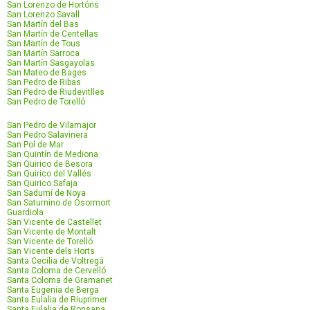
San Lorenzo de Hortóns
San Lorenzo Savall
San Martín del Bas
San Martín de Centellas
San Martín de Tous
San Martín Sarroca
San Martín Sasgayolas
San Mateo de Bages
San Pedro de Ribas
San Pedro de Riudevitlles
San Pedro de Torelló
San Pedro de Vilamajor
San Pedro Salavinera
San Pol de Mar
San Quintín de Mediona
San Quirico de Besora
San Quirico del Vallés
San Quirico Safaja
San Sadurní de Noya
San Saturnino de Osormort
Guardiola
San Vicente de Castellet
San Vicente de Montalt
San Vicente de Torelló
San Vicente dels Horts
Santa Cecilia de Voltregá
Santa Coloma de Cervelló
Santa Coloma de Gramanet
Santa Eugenia de Berga
Santa Eulalia de Riuprimer
Santa Eulalia de Ronsana