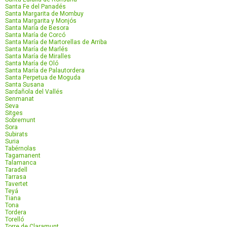
Santa Fe del Panadés
Santa Margarita de Mombuy
Santa Margarita y Monjós
Santa María de Besora
Santa María de Corcó
Santa María de Martorellas de Arriba
Santa María de Marlés
Santa María de Miralles
Santa María de Oló
Santa María de Palautordera
Santa Perpetua de Moguda
Santa Susana
Sardañola del Vallés
Senmanat
Seva
Sitges
Sobremunt
Sora
Subirats
Suria
Tabérnolas
Tagamanent
Talamanca
Taradell
Tarrasa
Tavertet
Teyá
Tiana
Tona
Tordera
Torelló
Torre de Claramunt