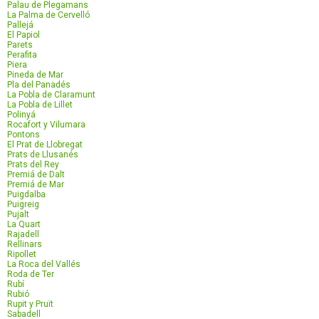
Palau de Plegamans
La Palma de Cervelló
Pallejá
El Papiol
Parets
Perafita
Piera
Pineda de Mar
Pla del Panadés
La Pobla de Claramunt
La Pobla de Lillet
Polinyá
Rocafort y Vilumara
Pontons
El Prat de Llobregat
Prats de Llusanés
Prats del Rey
Premiá de Dalt
Premiá de Mar
Puigdalba
Puigreig
Pujalt
La Quart
Rajadell
Rellinars
Ripollet
La Roca del Vallés
Roda de Ter
Rubí
Rubió
Rupit y Pruït
Sabadell