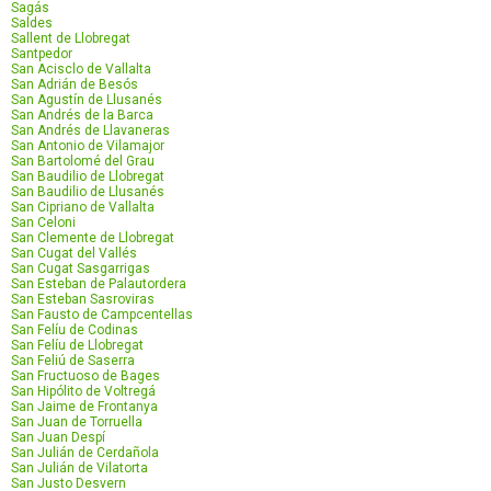
Sagás
Saldes
Sallent de Llobregat
Santpedor
San Acisclo de Vallalta
San Adrián de Besós
San Agustín de Llusanés
San Andrés de la Barca
San Andrés de Llavaneras
San Antonio de Vilamajor
San Bartolomé del Grau
San Baudilio de Llobregat
San Baudilio de Llusanés
San Cipriano de Vallalta
San Celoni
San Clemente de Llobregat
San Cugat del Vallés
San Cugat Sasgarrigas
San Esteban de Palautordera
San Esteban Sasroviras
San Fausto de Campcentellas
San Felíu de Codinas
San Felíu de Llobregat
San Feliú de Saserra
San Fructuoso de Bages
San Hipólito de Voltregá
San Jaime de Frontanya
San Juan de Torruella
San Juan Despí
San Julián de Cerdañola
San Julián de Vilatorta
San Justo Desvern