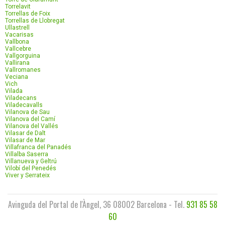
Torrelavit
Torrellas de Foix
Torrellas de Llobregat
Ullastrell
Vacarisas
Vallbona
Vallcebre
Vallgorguina
Vallirana
Vallromanes
Veciana
Vich
Vilada
Viladecans
Viladecavalls
Vilanova de Sau
Vilanova del Camí
Vilanova del Vallés
Vilasar de Dalt
Vilasar de Mar
Villafranca del Panadés
Villalba Saserra
Villanueva y Geltrú
Vilobí del Penedés
Viver y Serrateix
Avinguda del Portal de l'Àngel, 36 08002 Barcelona - Tel.
931 85 58
60