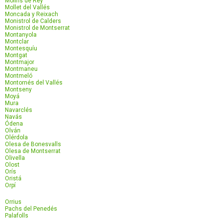
Molins de Rey
Mollet del Vallés
Moncada y Reixach
Monistrol de Calders
Monistrol de Montserrat
Montanyola
Montclar
Montesquíu
Montgat
Montmajor
Montmaneu
Montmeló
Montornés del Vallés
Montseny
Moyá
Mura
Navarclés
Navás
Ódena
Olván
Olérdola
Olesa de Bonesvalls
Olesa de Montserrat
Olivella
Olost
Orís
Oristá
Orpí
Orrius
Pachs del Penedés
Palafolls