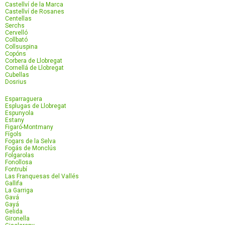
Castellví de la Marca
Castellví de Rosanes
Centellas
Serchs
Cervelló
Collbató
Collsuspina
Copóns
Corbera de Llobregat
Cornellá de Llobregat
Cubellas
Dosrius
Esparraguera
Esplugas de Llobregat
Espunyola
Estany
Figaró-Montmany
Fígols
Fogars de la Selva
Fogás de Monclús
Folgarolas
Fonollosa
Fontrubí
Las Franquesas del Vallés
Gallifa
La Garriga
Gavá
Gayá
Gelida
Gironella