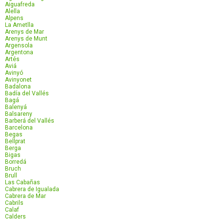
Aiguafreda
Alella
Alpens
La Ametlla
Arenys de Mar
Arenys de Munt
Argensola
Argentona
Artés
Aviá
Avinyó
Avinyonet
Badalona
Badía del Vallés
Bagá
Balenyá
Balsareny
Barberá del Vallés
Barcelona
Begas
Bellprat
Berga
Bigas
Borredá
Bruch
Brull
Las Cabañas
Cabrera de Igualada
Cabrera de Mar
Cabrils
Calaf
Calders