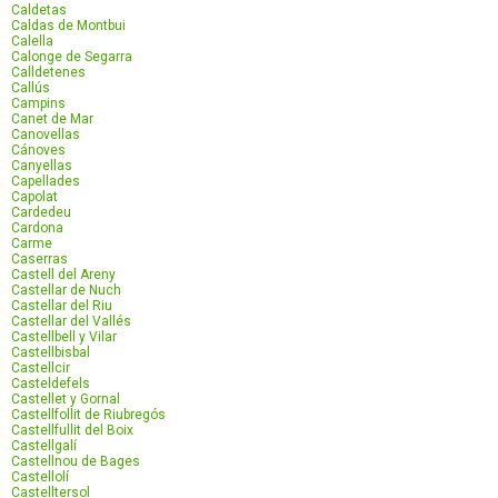
Caldetas
Caldas de Montbui
Calella
Calonge de Segarra
Calldetenes
Callús
Campins
Canet de Mar
Canovellas
Cánoves
Canyellas
Capellades
Capolat
Cardedeu
Cardona
Carme
Caserras
Castell del Areny
Castellar de Nuch
Castellar del Riu
Castellar del Vallés
Castellbell y Vilar
Castellbisbal
Castellcir
Casteldefels
Castellet y Gornal
Castellfollit de Riubregós
Castellfullit del Boix
Castellgalí
Castellnou de Bages
Castellolí
Castelltersol