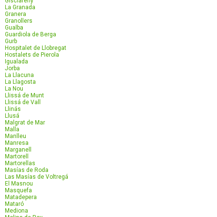
Gisclareny
La Granada
Granera
Granollers
Gualba
Guardiola de Berga
Gurb
Hospitalet de Llobregat
Hostalets de Pierola
Igualada
Jorba
La Llacuna
La Llagosta
La Nou
Llissá de Munt
Llissá de Vall
Llinás
Llusá
Malgrat de Mar
Malla
Manlleu
Manresa
Marganell
Martorell
Martorellas
Masías de Roda
Las Masías de Voltregá
El Masnou
Masquefa
Matadepera
Mataró
Mediona