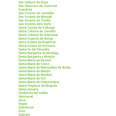
San Sadurní de Noya
San Saturnino de Osormort
Guardiola
San Vicente de Castellet
San Vicente de Montalt
San Vicente de Torelló
San Vicente dels Horts
Santa Cecilia de Voltregá
Santa Coloma de Cervelló
Santa Coloma de Gramanet
Santa Eugenia de Berga
Santa Eulalia de Riuprimer
Santa Eulalia de Ronsana
Santa Fe del Panadés
Santa Margarita de Mombuy
Santa Margarita y Monjós
Santa María de Besora
Santa María de Corcó
Santa María de Martorellas de Arriba
Santa María de Marlés
Santa María de Miralles
Santa María de Oló
Santa María de Palautordera
Santa Perpetua de Moguda
Santa Susana
Sardañola del Vallés
Senmanat
Seva
Sitges
Sobremunt
Sora
Subirats