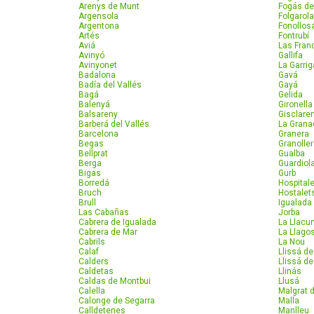
Arenys de Munt
Fogás de
Argensola
Folgarol
Argentona
Fonollos
Artés
Fontrubí
Aviá
Las Fran
Avinyó
Gallifa
Avinyonet
La Garrig
Badalona
Gavá
Badía del Vallés
Gayá
Bagá
Gelida
Balenyá
Gironella
Balsareny
Gisclare
Barberá del Vallés
La Grana
Barcelona
Granera
Begas
Granolle
Bellprat
Gualba
Berga
Guardiol
Bigas
Gurb
Borredá
Hospitale
Bruch
Hostalets
Brull
Igualada
Las Cabañas
Jorba
Cabrera de Igualada
La Llacu
Cabrera de Mar
La Llago
Cabrils
La Nou
Calaf
Llissá d
Calders
Llissá de
Caldetas
Llinás
Caldas de Montbui
Llusá
Calella
Malgrat 
Calonge de Segarra
Malla
Calldetenes
Manlleu