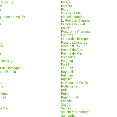
 Monclús
Parets
as
Perafita
a
Piera
Pineda de Mar
quesas del Vallés
Pla del Panadés
La Pobla de Claramunt
a
La Pobla de Lillet
Polinyá
Rocafort y Vilumara
Pontons
El Prat de Llobregat
ny
Prats de Llusanés
da
Prats del Rey
Premiá de Dalt
rs
Premiá de Mar
Puigdalba
a de Berga
Puigreig
Pujalt
t de Llobregat
La Quart
 de Pierola
Rajadell
Rellinars
Ripollet
na
La Roca del Vallés
sta
Roda de Ter
Rubí
e Munt
Rubió
 Vall
Rupit y Pruït
Sabadell
Sagás
de Mar
Saldes
Sallent de Llobregat
Santpedor