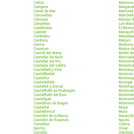
Callús
Manresa
Campins
Marganel
Canet de Mar
Martorell
Canovellas
Martorel
Cánoves
Masías 
Canyellas
Las Masí
Capellades
El Masn
Capolat
Masquef
Cardedeu
Matadep
Cardona
Mataró
Carme
Mediona
Caserras
Molins d
Castell del Areny
Mollet de
Castellar de Nuch
Moncada
Castellar del Riu
Monistro
Castellar del Vallés
Monistro
Castellbell y Vilar
Montany
Castellbisbal
Montclar
Castellcir
Montesq
Casteldefels
Montgat
Castellet y Gornal
Montmaj
Castellfollit de Riubregós
Montma
Castellfullit del Boix
Montmel
Castellgalí
Montorné
Castellnou de Bages
Montsen
Castellolí
Moyá
Castelltersol
Mura
Castellví de la Marca
Navarclé
Castellví de Rosanes
Navás
Centellas
Ódena
Serchs
Olván
Cervelló
Olérdola