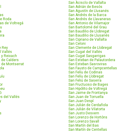
San Acisclo de Vallalta
l
San Adrián de Besós
San Agustín de Llusanés
las
San Andrés de la Barca
de Roda
San Andrés de Llavaneras
as de Voltregá
San Antonio de Vilamajor
ou
San Bartolomé del Grau
a
San Baudilio de Llobregat
era
San Baudilio de Llusanés
San Cipriano de Vallalta
San Celoni
e Rey
San Clemente de Llobregat
l Vallés
San Cugat del Vallés
 y Reixach
San Cugat Sasgarrigas
l de Calders
San Esteban de Palautordera
l de Montserrat
San Esteban Sasroviras
ola
San Fausto de Campcentellas
San Felíu de Codinas
uíu
San Felíu de Llobregat
San Feliú de Saserra
or
San Fructuoso de Bages
neu
San Hipólito de Voltregá
ó
San Jaime de Frontanya
s del Vallés
San Juan de Torruella
y
San Juan Despí
San Julián de Cerdañola
San Julián de Vilatorta
s
San Justo Desvern
San Lorenzo de Hortóns
San Lorenzo Savall
San Martín del Bas
San Martín de Centellas