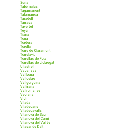
Suria
Tabérnolas
Tagamanent
Talamanca
Taradell
Tarrasa
Tavertet
Teyá
Tiana
Tona
Tordera
Torelló
Torre de Claramunt
Torrelavit
Torrellas de Foix
Torrellas de Llobregat
Ullastrell
Vacarisas
Vallbona
Vallcebre
Vallgorguina
Vallirana
Vallromanes
Veciana
Vich
Vilada
Viladecans
Viladecavalls
Vilanova de Sau
Vilanova del Camí
Vilanova del Vallés
Vilasar de Dalt