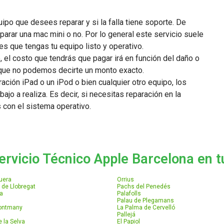
ipo que desees reparar y si la falla tiene soporte. De
parar una mac mini o no. Por lo general este servicio suele
s que tengas tu equipo listo y operativo.
, el costo que tendrás que pagar irá en función del daño o
lo que no podemos decirte un monto exacto.
ción iPad o un iPod o bien cualquier otro equipo, los
bajo a realiza. Es decir, si necesitas reparación en la
s con el sistema operativo.
ervicio Técnico Apple Barcelona en tu
uera
Orrius
 de Llobregat
Pachs del Penedés
a
Palafolls
Palau de Plegamans
Montmany
La Palma de Cervelló
Pallejá
 la Selva
El Papiol