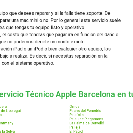
ipo que desees reparar y si la falla tiene soporte. De
parar una mac mini o no. Por lo general este servicio suele
s que tengas tu equipo listo y operativo.
, el costo que tendrás que pagar irá en función del daño o
lo que no podemos decirte un monto exacto.
ción iPad o un iPod o bien cualquier otro equipo, los
bajo a realiza. Es decir, si necesitas reparación en la
s con el sistema operativo.
ervicio Técnico Apple Barcelona en tu
uera
Orrius
 de Llobregat
Pachs del Penedés
a
Palafolls
Palau de Plegamans
Montmany
La Palma de Cervelló
Pallejá
 la Selva
El Papiol