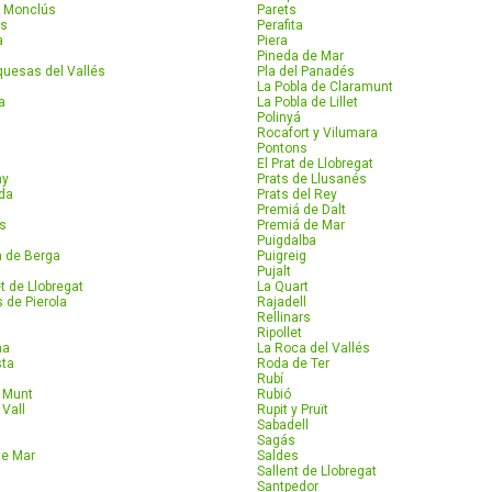
 Monclús
Parets
as
Perafita
a
Piera
Pineda de Mar
quesas del Vallés
Pla del Panadés
La Pobla de Claramunt
a
La Pobla de Lillet
Polinyá
Rocafort y Vilumara
Pontons
El Prat de Llobregat
ny
Prats de Llusanés
da
Prats del Rey
Premiá de Dalt
rs
Premiá de Mar
Puigdalba
a de Berga
Puigreig
Pujalt
t de Llobregat
La Quart
 de Pierola
Rajadell
Rellinars
Ripollet
na
La Roca del Vallés
sta
Roda de Ter
Rubí
e Munt
Rubió
 Vall
Rupit y Pruït
Sabadell
Sagás
de Mar
Saldes
Sallent de Llobregat
Santpedor