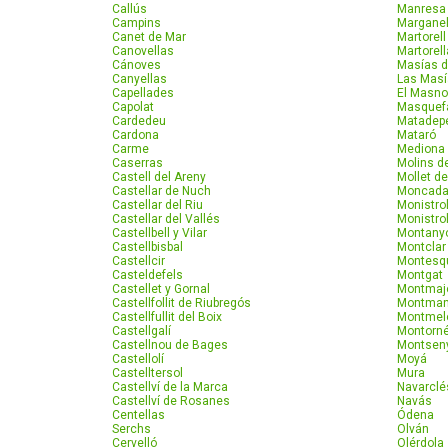
Callús
Manresa
Campins
Marganel
Canet de Mar
Martorell
Canovellas
Martorel
Cánoves
Masías 
Canyellas
Las Masí
Capellades
El Masn
Capolat
Masquef
Cardedeu
Matadep
Cardona
Mataró
Carme
Mediona
Caserras
Molins d
Castell del Areny
Mollet de
Castellar de Nuch
Moncada
Castellar del Riu
Monistro
Castellar del Vallés
Monistro
Castellbell y Vilar
Montany
Castellbisbal
Montclar
Castellcir
Montesq
Casteldefels
Montgat
Castellet y Gornal
Montmaj
Castellfollit de Riubregós
Montma
Castellfullit del Boix
Montmel
Castellgalí
Montorné
Castellnou de Bages
Montsen
Castellolí
Moyá
Castelltersol
Mura
Castellví de la Marca
Navarclé
Castellví de Rosanes
Navás
Centellas
Ódena
Serchs
Olván
Cervelló
Olérdola