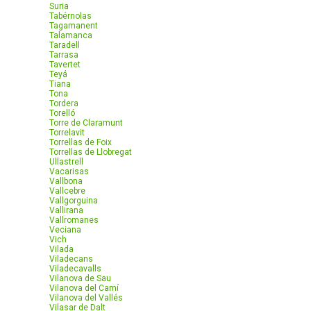
Suria
Tabérnolas
Tagamanent
Talamanca
Taradell
Tarrasa
Tavertet
Teyá
Tiana
Tona
Tordera
Torelló
Torre de Claramunt
Torrelavit
Torrellas de Foix
Torrellas de Llobregat
Ullastrell
Vacarisas
Vallbona
Vallcebre
Vallgorguina
Vallirana
Vallromanes
Veciana
Vich
Vilada
Viladecans
Viladecavalls
Vilanova de Sau
Vilanova del Camí
Vilanova del Vallés
Vilasar de Dalt