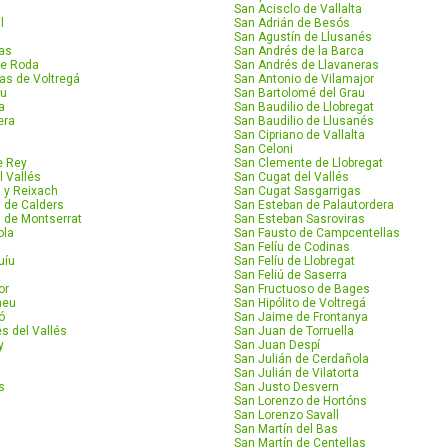
San Acisclo de Vallalta
l
San Adrián de Besós
San Agustín de Llusanés
las
San Andrés de la Barca
de Roda
San Andrés de Llavaneras
as de Voltregá
San Antonio de Vilamajor
ou
San Bartolomé del Grau
a
San Baudilio de Llobregat
era
San Baudilio de Llusanés
San Cipriano de Vallalta
San Celoni
e Rey
San Clemente de Llobregat
l Vallés
San Cugat del Vallés
 y Reixach
San Cugat Sasgarrigas
l de Calders
San Esteban de Palautordera
l de Montserrat
San Esteban Sasroviras
ola
San Fausto de Campcentellas
San Felíu de Codinas
uíu
San Felíu de Llobregat
San Feliú de Saserra
or
San Fructuoso de Bages
neu
San Hipólito de Voltregá
ó
San Jaime de Frontanya
s del Vallés
San Juan de Torruella
y
San Juan Despí
San Julián de Cerdañola
San Julián de Vilatorta
s
San Justo Desvern
San Lorenzo de Hortóns
San Lorenzo Savall
San Martín del Bas
San Martín de Centellas