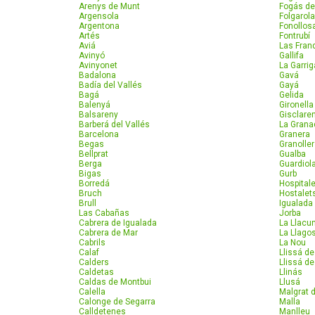
Arenys de Munt
Fogás de
Argensola
Folgarol
Argentona
Fonollos
Artés
Fontrubí
Aviá
Las Fran
Avinyó
Gallifa
Avinyonet
La Garrig
Badalona
Gavá
Badía del Vallés
Gayá
Bagá
Gelida
Balenyá
Gironella
Balsareny
Gisclare
Barberá del Vallés
La Grana
Barcelona
Granera
Begas
Granolle
Bellprat
Gualba
Berga
Guardiol
Bigas
Gurb
Borredá
Hospitale
Bruch
Hostalets
Brull
Igualada
Las Cabañas
Jorba
Cabrera de Igualada
La Llacu
Cabrera de Mar
La Llago
Cabrils
La Nou
Calaf
Llissá d
Calders
Llissá de
Caldetas
Llinás
Caldas de Montbui
Llusá
Calella
Malgrat 
Calonge de Segarra
Malla
Calldetenes
Manlleu