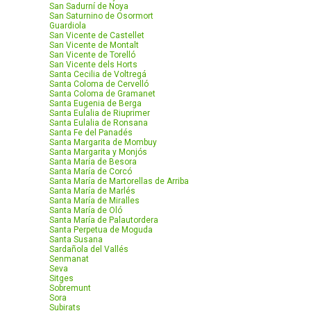
San Sadurní de Noya
San Saturnino de Osormort
Guardiola
San Vicente de Castellet
San Vicente de Montalt
San Vicente de Torelló
San Vicente dels Horts
Santa Cecilia de Voltregá
Santa Coloma de Cervelló
Santa Coloma de Gramanet
Santa Eugenia de Berga
Santa Eulalia de Riuprimer
Santa Eulalia de Ronsana
Santa Fe del Panadés
Santa Margarita de Mombuy
Santa Margarita y Monjós
Santa María de Besora
Santa María de Corcó
Santa María de Martorellas de Arriba
Santa María de Marlés
Santa María de Miralles
Santa María de Oló
Santa María de Palautordera
Santa Perpetua de Moguda
Santa Susana
Sardañola del Vallés
Senmanat
Seva
Sitges
Sobremunt
Sora
Subirats