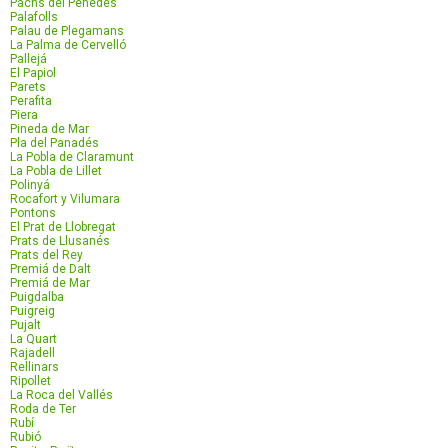
Pachs del Penedés
Palafolls
Palau de Plegamans
La Palma de Cervelló
Pallejá
El Papiol
Parets
Perafita
Piera
Pineda de Mar
Pla del Panadés
La Pobla de Claramunt
La Pobla de Lillet
Polinyá
Rocafort y Vilumara
Pontons
El Prat de Llobregat
Prats de Llusanés
Prats del Rey
Premiá de Dalt
Premiá de Mar
Puigdalba
Puigreig
Pujalt
La Quart
Rajadell
Rellinars
Ripollet
La Roca del Vallés
Roda de Ter
Rubí
Rubió