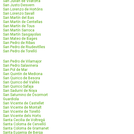
San Julián de Vilatorta
San Justo Desvern
San Lorenzo de Hortóns
San Lorenzo Savall
San Martín del Bas
San Martín de Centellas
San Martín de Tous
San Martín Sarroca
San Martín Sasgayolas
San Mateo de Bages
San Pedro de Ribas
San Pedro de Riudevitlles
San Pedro de Torelló
San Pedro de Vilamajor
San Pedro Salavinera
San Pol de Mar
San Quintín de Mediona
San Quirico de Besora
San Quirico del Vallés
San Quirico Safaja
San Sadurní de Noya
San Saturnino de Osormort
Guardiola
San Vicente de Castellet
San Vicente de Montalt
San Vicente de Torelló
San Vicente dels Horts
Santa Cecilia de Voltregá
Santa Coloma de Cervelló
Santa Coloma de Gramanet
Santa Eugenia de Berga