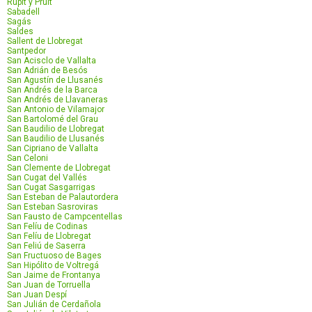
Rupit y Pruït
Sabadell
Sagás
Saldes
Sallent de Llobregat
Santpedor
San Acisclo de Vallalta
San Adrián de Besós
San Agustín de Llusanés
San Andrés de la Barca
San Andrés de Llavaneras
San Antonio de Vilamajor
San Bartolomé del Grau
San Baudilio de Llobregat
San Baudilio de Llusanés
San Cipriano de Vallalta
San Celoni
San Clemente de Llobregat
San Cugat del Vallés
San Cugat Sasgarrigas
San Esteban de Palautordera
San Esteban Sasroviras
San Fausto de Campcentellas
San Felíu de Codinas
San Felíu de Llobregat
San Feliú de Saserra
San Fructuoso de Bages
San Hipólito de Voltregá
San Jaime de Frontanya
San Juan de Torruella
San Juan Despí
San Julián de Cerdañola