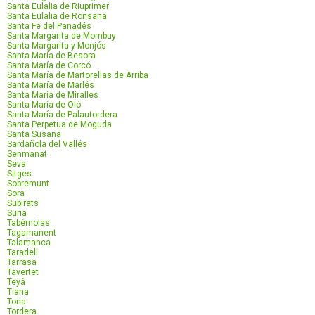
Santa Eulalia de Riuprimer
Santa Eulalia de Ronsana
Santa Fe del Panadés
Santa Margarita de Mombuy
Santa Margarita y Monjós
Santa María de Besora
Santa María de Corcó
Santa María de Martorellas de Arriba
Santa María de Marlés
Santa María de Miralles
Santa María de Oló
Santa María de Palautordera
Santa Perpetua de Moguda
Santa Susana
Sardañola del Vallés
Senmanat
Seva
Sitges
Sobremunt
Sora
Subirats
Suria
Tabérnolas
Tagamanent
Talamanca
Taradell
Tarrasa
Tavertet
Teyá
Tiana
Tona
Tordera