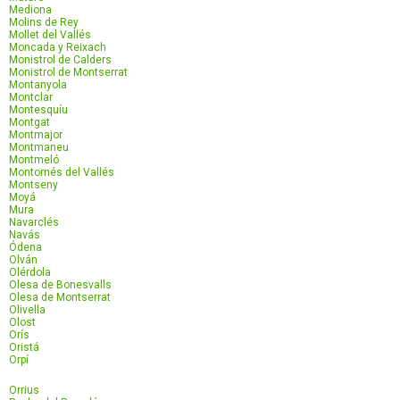
Mediona
Molins de Rey
Mollet del Vallés
Moncada y Reixach
Monistrol de Calders
Monistrol de Montserrat
Montanyola
Montclar
Montesquíu
Montgat
Montmajor
Montmaneu
Montmeló
Montornés del Vallés
Montseny
Moyá
Mura
Navarclés
Navás
Ódena
Olván
Olérdola
Olesa de Bonesvalls
Olesa de Montserrat
Olivella
Olost
Orís
Oristá
Orpí
Orrius