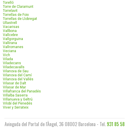
Torelló
Torre de Claramunt
Torrelavit
Torrellas de Foix
Torrellas de Llobregat
Ullastrell
Vacarisas
Vallbona
Vallcebre
Vallgorguina
Vallirana
Vallromanes
Veciana
Vich
Vilada
Viladecans
Viladecavalls
Vilanova de Sau
Vilanova del Camí
Vilanova del Vallés
Vilasar de Dalt
Vilasar de Mar
Villafranca del Panadés
Villalba Saserra
Villanueva y Geltrú
Vilobí del Penedés
Viver y Serrateix
Avinguda del Portal de l'Àngel, 36 08002 Barcelona - Tel.
931 85 58