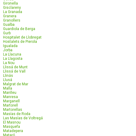
Gironella
Gisclareny
La Granada
Granera
Granollers
Gualba
Guardiola de Berga
Gurb
Hospitalet de Llobregat
Hostalets de Pierola
Igualada
Jorba
La Llacuna
La Llagosta
La Nou
Llissá de Munt
Llissá de Vall
Llinás
Llusá
Malgrat de Mar
Malla
Manlleu
Manresa
Marganell
Martorell
Martorellas
Masías de Roda
Las Masías de Voltregá
El Masnou
Masquefa
Matadepera
Mataró