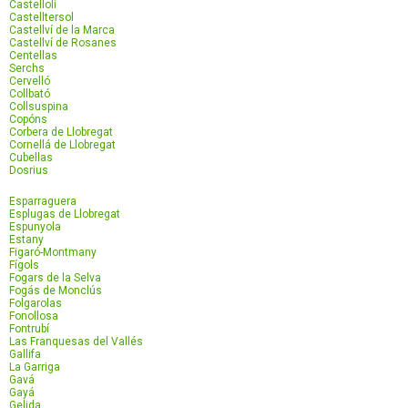
Castellolí
Castelltersol
Castellví de la Marca
Castellví de Rosanes
Centellas
Serchs
Cervelló
Collbató
Collsuspina
Copóns
Corbera de Llobregat
Cornellá de Llobregat
Cubellas
Dosrius
Esparraguera
Esplugas de Llobregat
Espunyola
Estany
Figaró-Montmany
Fígols
Fogars de la Selva
Fogás de Monclús
Folgarolas
Fonollosa
Fontrubí
Las Franquesas del Vallés
Gallifa
La Garriga
Gavá
Gayá
Gelida