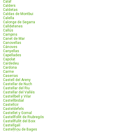
Calaf
Calders
Caldetas
Caldas de Montbui
Calella
Calonge de Segarra
Calldetenes
Callús
Campins
Canet de Mar
Canovellas
Cánoves
Canyellas
Capellades
Capolat
Cardedeu
Cardona
Carme
Caserras
Castell del Areny
Castellar de Nuch
Castellar del Riu
Castellar del Vallés
Castellbell y Vilar
Castellbisbal
Castellcir
Casteldefels
Castellet y Gornal
Castellfollit de Riubregós
Castellfullit del Boix
Castellgalí
Castellnou de Bages