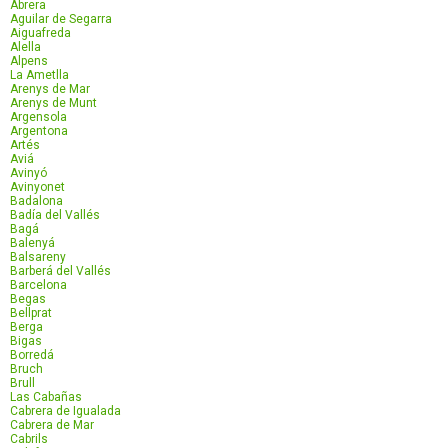
Abrera
Aguilar de Segarra
Aiguafreda
Alella
Alpens
La Ametlla
Arenys de Mar
Arenys de Munt
Argensola
Argentona
Artés
Aviá
Avinyó
Avinyonet
Badalona
Badía del Vallés
Bagá
Balenyá
Balsareny
Barberá del Vallés
Barcelona
Begas
Bellprat
Berga
Bigas
Borredá
Bruch
Brull
Las Cabañas
Cabrera de Igualada
Cabrera de Mar
Cabrils